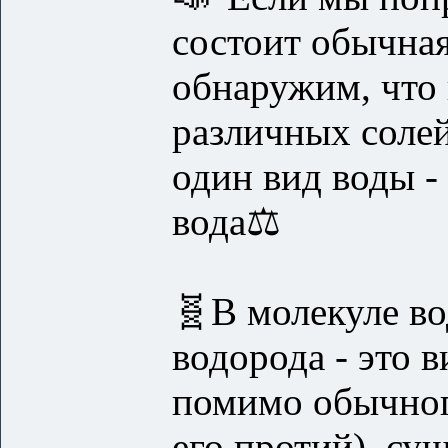
состоит обычная
обнаружим, что
различных солей
один вид воды -
вода⚖️
🧬В молекуле во
водорода - это 
помимо обычног
его протий), сущ