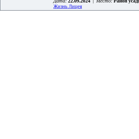
Дата:
22.09.2024
|
Место:
Район уса
Жизнь Лицея