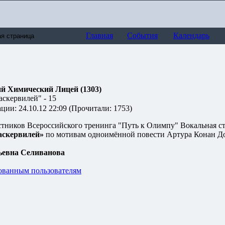
Главная
События
Календарь
й Химический Лицей (1303)
аскервилей" - 15
ии: 24.10.12 22:09 (Прочитали: 1753)
астников Всероссийского тренинга "Путь к Олимпу" Вокальная с
аскервилей»
по мотивам одноимённой повести Артура Конан Д
евна Селиванова
ованным пользователям