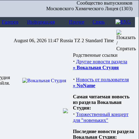
Сообщество выпускников
Московского Химического Лицея (1303)
Галерея
Информация
Прочее
Связь
August 06, 2026 11:47 Russia TZ 2 Standard Time
Родственные ссылки
·
Другие новости раздела
» Вокальная Студия
тудия
·
Новость от пользователя
ойля.
» NoName
Самая читаемая новость
из раздела Вокальная
Студия:
·
Торжественный концерт
для "новеньких"
Последние новости раздела
Вокальная Студия: