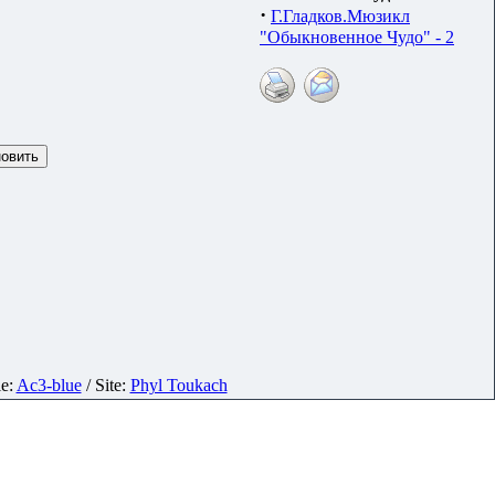
·
Г.Гладков.Мюзикл
"Обыкновенное Чудо" - 2
le:
Ac3-blue
/ Site:
Phyl Toukach