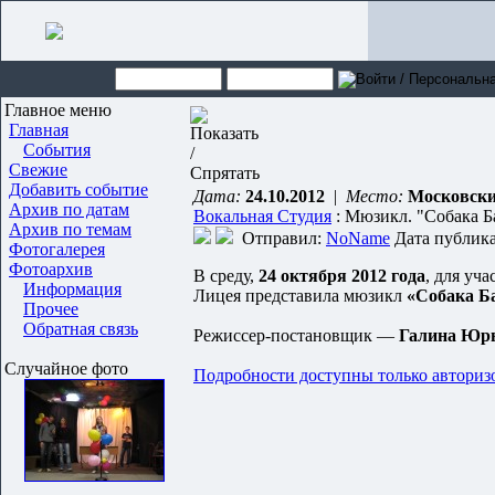
Главное меню
Главная
События
Свежие
Добавить событие
Дата:
24.10.2012
|
Место:
Московски
Архив по датам
Вокальная Студия
: Мюзикл. "Собака Б
Архив по темам
Отправил:
NoName
Дата публикац
Фотогалерея
Фотоархив
В среду,
24 октября 2012 года
, для уч
Информация
Лицея представила мюзикл
«Собака Б
Прочее
Обратная связь
Режиссер-постановщик —
Галина Юрь
Случайное фото
Подробности доступны только авториз