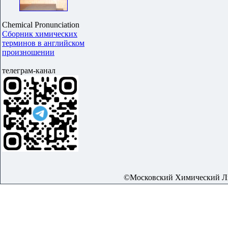
Chemical Pronunciation
Сборник химических
терминов в английском
произношении
телеграм-канал
©Московский Химический Лиц