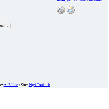
le:
Ac3-blue
/ Site:
Phyl Toukach