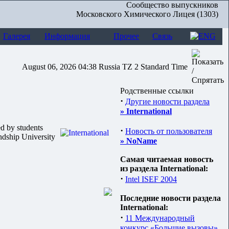
Сообщество выпускников
Московского Химического Лицея (1303)
Галерея
Информация
Прочее
Связь
August 06, 2026 04:38 Russia TZ 2 Standard Time
Родственные ссылки
·
Другие новости раздела
» International
ed by students
·
Новость от пользователя
ndship University
» NoName
Самая читаемая новость
из раздела International:
·
Intel ISEF 2004
Последние новости раздела
International:
·
11 Международный
конкурс «Большие вызовы»