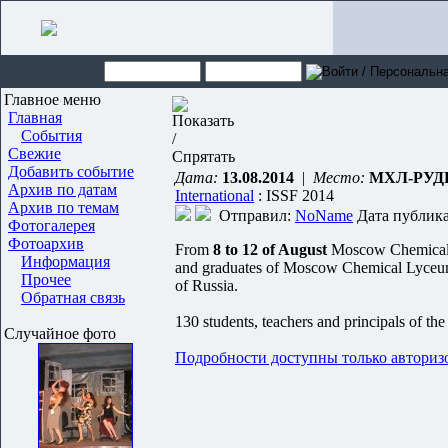
Главное меню
Главная
События
Свежие
Добавить событие
Дата:
13.08.2014
|
Место:
МХЛ-РУД
Архив по датам
International
: ISSF 2014
Архив по темам
Отправил:
NoName
Дата публикац
Фотогалерея
Фотоархив
From
8 to 12 of August
Moscow Chemical
Информация
and graduates of Moscow Chemical Lyceum i
Прочее
of Russia.
Обратная связь
130 students, teachers and principals of the
Случайное фото
Подробности доступны только авториз