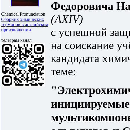
Федоровича Н
Chemical Pronunciation
(AXIV)
Сборник химических
терминов в английском
с успешной защ
произношении
телеграм-канал
на соискание уч
кандидата хими
теме:
"Электрохими
инициируемые
мультикомпон