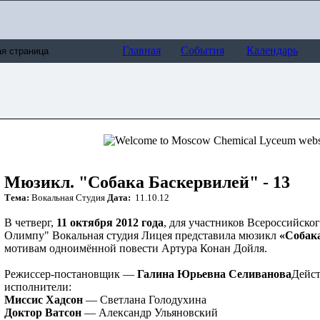
Главная
События
Календарь
Мюзикл. "Собака Баскервилей" - 13
Тема:
Вокальная Студия
Дата:
11.10.12
В четверг,
11 октября 2012 года
, для участников Всероссийско
Олимпу" Вокальная студия Лицея представила мюзикл
«Собак
мотивам одноимённой повести Артура Конан Дойля.
Режиссер-постановщик —
Галина Юрьевна Селиванова
Дейс
исполнители:
Миссис Хадсон
— Светлана Голодухина
Доктор Ватсон
— Александр Ульяновский