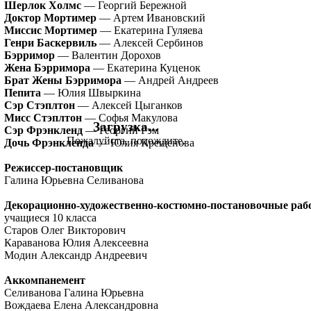
Шерлок Холмс
— Георгий Бережной
Доктор Мортимер
— Артем Ивановский
Миссис Мортимер
— Екатерина Гуляева
Генри Баскервиль
— Алексей Сербинов
Бэрримор
— Валентин Дорохов
Жена Бэрримора
— Екатерина Куценок
Брат Жены Бэрримора
— Андрей Андреев
Пепита
— Юлия Швыркина
Сэр Стэплтон
— Алексей Цыганков
Мисс Стэплтон
— Софья Макулова
Загрузка...
Сэр Фрэнкленд
— Георгий Рэм
Пожалуйста, подождите.
Дочь Фрэнкленда
— Юлия Крещенова
Режиссер-постановщик
Галина Юрьевна Селиванова
Декорационно-художественно-костюмно-постановочные раб
учащиеся 10 класса
Старов Олег Викторович
Караванова Юлия Алексеевна
Модин Александр Андреевич
Аккомпанемент
Селиванова Галина Юрьевна
Вождаева Елена Александровна