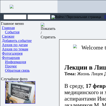
Главное меню
Главная
События
Свежие
Добавить событие
Архив по датам
Архив по темам
Фотогалерея
Фотоархив
Информация
Лекции в Лиц
Прочее
Обратная связь
Тема:
Жизнь Лицея
Случайное фото
В среду,
17 февр
медицинского и 
аспирантами Инс
академиков М. 