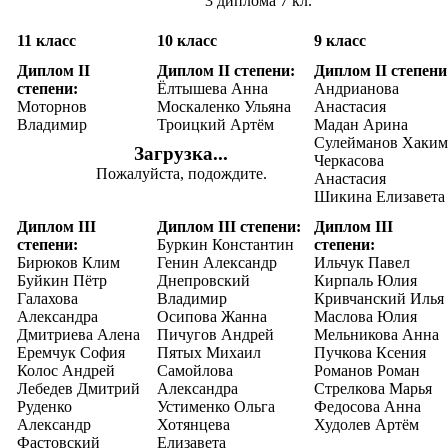
3 диплома 7 кл.
11 класс
10 класс
9 класс
Диплом II
Диплом II степени:
Диплом II степени
степени:
Ёлтышева Анна
Андрианова
Моторнов
Москаленко Ульяна
Анастасия
Владимир
Троицкий Артём
Мадан Арина
Сулейманов Хаким
Загрузка...
Черкасова
Пожалуйста, подождите.
Анастасия
Шикина Елизавета
Диплом III
Диплом III степени:
Диплом III
степени:
Буркин Константин
степени:
Бирюков Клим
Генин Александр
Ильчук Павел
Буйкин Пётр
Днепровский
Кирпаль Юлия
Галахова
Владимир
Кривчанский Илья
Александра
Осипова Жанна
Маслова Юлия
Дмитриева Алена
Пичугов Андрей
Мельникова Анна
Еремчук София
Пятых Михаил
Пучкова Ксения
Колос Андрей
Самойлова
Романов Роман
Лебедев Дмитрий
Александра
Стрелкова Марья
Руденко
Устименко Ольга
Федосова Анна
Александр
Хотянцева
Худолев Артём
Фастовский
Елизавета