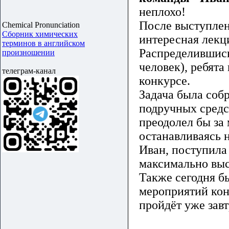
неплохо!
После выступле
Chemical Pronunciation
Сборник химических
интересная лекци
терминов в английском
Распределившис
произношении
человек), ребят
телеграм-канал
конкурсе.
Задача была собр
подручных средс
преодолел бы за
останавливаясь н
Иван, поступила 
максимально высо
Также сегодня б
мероприятий кон
пройдёт уже завт