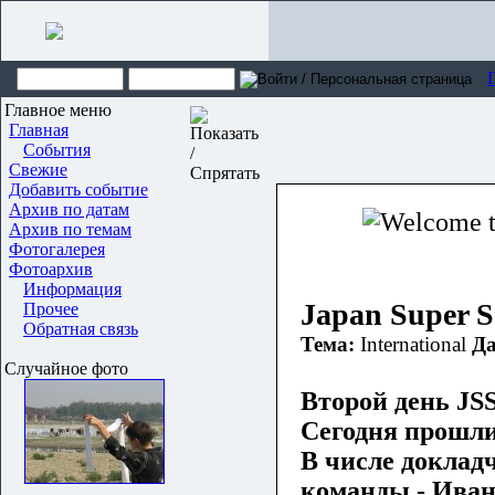
Главное меню
Главная
События
Свежие
Добавить событие
Архив по датам
Архив по темам
Фотогалерея
Фотоархив
Информация
Japan Super S
Прочее
Обратная связь
Тема:
International
Да
Случайное фото
Второй день JS
Сегодня прошли
В числе доклад
команды - Иван