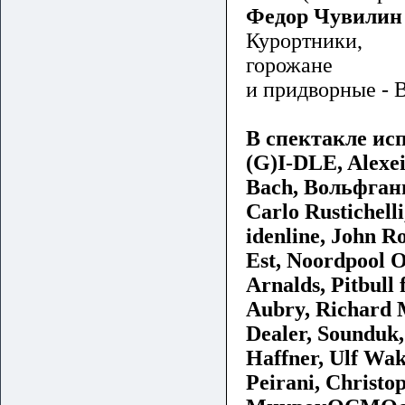
Федор Чувилин
Курортники,
горожане
и придворные - 
В спектакле ис
(G)I-DLE, Alexei
Bach, Вольфганг
Carlo Rustichell
idenline, John R
Est, Noordpool 
Arnalds, Pitbull
Aubry, Richard M
Dealer, Sounduk,
Haffner, Ulf Wak
Peirani, Christo