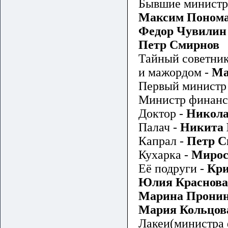
Бывшие министр
Максим Поном
Федор Чувилин
Петр Смирнов
Тайный советни
и мажордом -
Ма
Первый министр
Министр финанс
Доктор -
Никола
Палач -
Никита 
Капрал -
Петр С
Кухарка -
Мирос
Её подруги -
Кри
Юлия Краснова
Марина Прони
Мария Кольцов
Лакеи(министра 