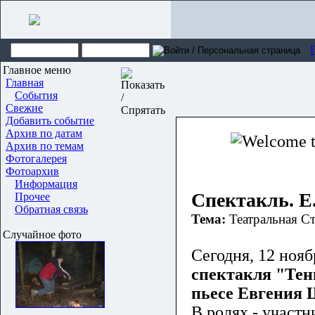
Главное меню
Главная
События
Свежие
Добавить событие
Архив по датам
Архив по темам
Фотогалерея
Фотоархив
Информация
Спектакль. 
Прочее
Обратная связь
Тема:
Театральная С
Случайное фото
Сегодня, 12 нояб
спектакля "Тен
пьесе Евгения 
В ролях - участн