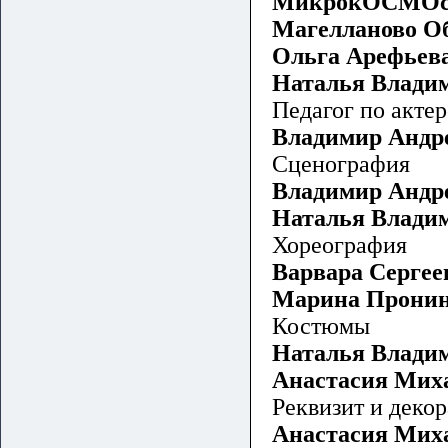
МикрокОСМОс, 
Магелланово Об
Ольга Арефьев
Наталья Влади
Педагог по акте
Владимир Андр
Сценография
Владимир Андр
Наталья Влади
Хореография
Варвара Сергее
Марина Пронин
Костюмы
Наталья Влади
Анастасия Мих
Реквизит и деко
Анастасия Миха