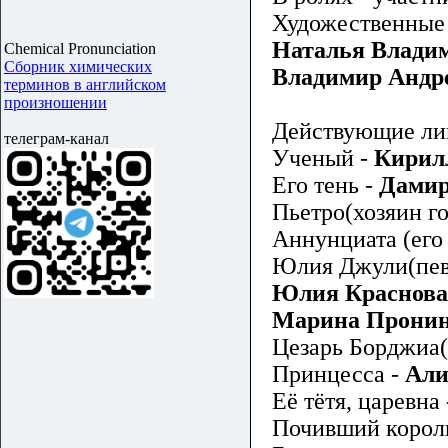
Художественные 
Наталья Влади
Chemical Pronunciation
Сборник химических
Владимир Андр
терминов в английском
произношении
Действующие лиц
телеграм-канал
Ученый -
Кирил
Его тень -
Дамир
Пьетро(хозяин г
Аннунциата (его 
Юлия Джули(пев
Юлия Краснова
Марина Прони
Цезарь Борджиа(
Принцесса -
Али
Её тётя, царевна
Почивший корол