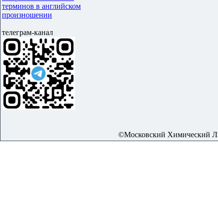
терминов в английском
произношении
телеграм-канал
©Московский Химический Лиц