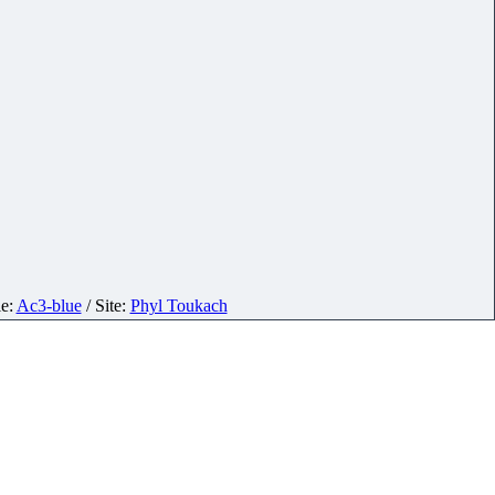
le:
Ac3-blue
/ Site:
Phyl Toukach