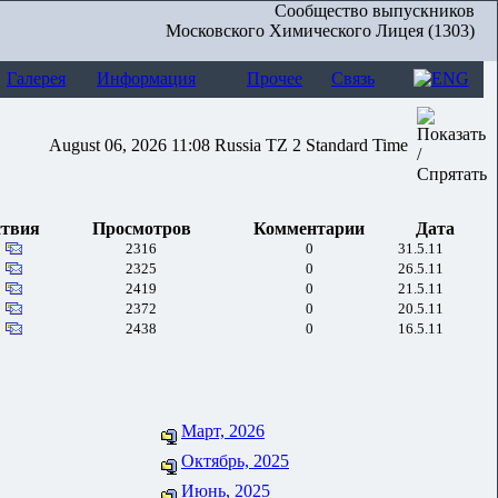
Сообщество выпускников
Московского Химического Лицея (1303)
Галерея
Информация
Прочее
Связь
August 06, 2026 11:08 Russia TZ 2 Standard Time
ствия
Просмотров
Комментарии
Дата
2316
0
31.5.11
2325
0
26.5.11
2419
0
21.5.11
2372
0
20.5.11
2438
0
16.5.11
Март, 2026
Октябрь, 2025
Июнь, 2025