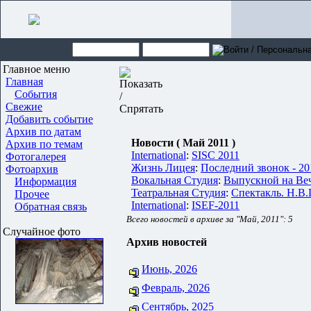
Главное меню
Главная
События
Свежие
Добавить событие
Архив по датам
Новости ( Май 2011 )
Архив по темам
International
:
SISC 2011
Фотогалерея
Жизнь Лицея
:
Последний звонок - 20
Фотоархив
Вокальная Студия
:
Выпускной на Ве
Информация
Театральная Студия
:
Спектакль. Н.В.
Прочее
International
:
ISEF-2011
Обратная связь
Всего новостей в архиве за "Май, 2011": 5
Случайное фото
Архив новостей
Июнь, 2026
Февраль, 2026
Сентябрь, 2025