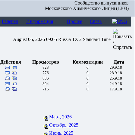
Сообщество выпускников
Московского Химического Лицея (1303)
Галерея
Информация
Прочее
Связь
August 06, 2026 09:05 Russia TZ 2 Standard Time
Действия
Просмотров
Комментарии
Дата
823
0
29.9.18
776
0
28.9.18
806
0
25.9.18
804
0
24.9.18
716
0
17.9.18
Март, 2026
Октябрь, 2025
Июнь, 2025