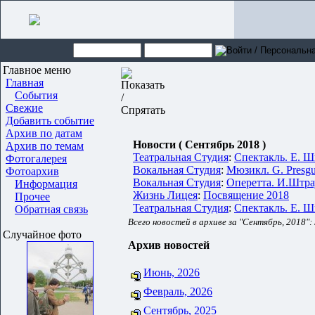
Главное меню
Главная
События
Свежие
Добавить событие
Архив по датам
Новости ( Сентябрь 2018 )
Архив по темам
Театральная Студия
:
Спектакль. Е. Ш
Фотогалерея
Вокальная Студия
:
Мюзикл. G. Presgur
Фотоархив
Вокальная Студия
:
Оперетта. И.Штра
Информация
Жизнь Лицея
:
Посвящение 2018
Прочее
Театральная Студия
:
Спектакль. Е. Ш
Обратная связь
Всего новостей в архиве за "Сентябрь, 2018":
Случайное фото
Архив новостей
Июнь, 2026
Февраль, 2026
Сентябрь, 2025