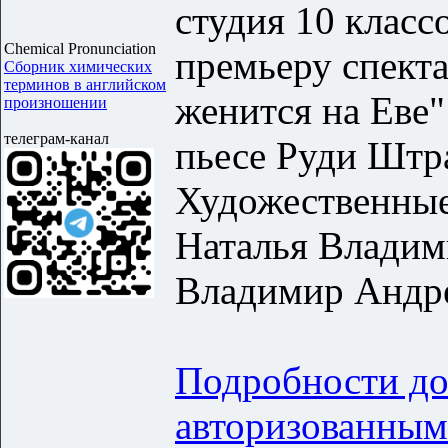
студия 10 класс
Chemical Pronunciation
премьеру спект
Сборник химических
терминов в английском
женится на Еве
произношении
телеграм-канал
пьесе Руди Штр
Художественные
Наталья Владим
Владимир Андр
Подробности до
авторизованным