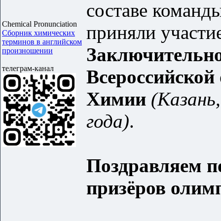
составе команд
Chemical Pronunciation
приняли участие
Сборник химических
терминов в английском
Заключительно
произношении
телеграм-канал
Всероссийской
Химии
(Казань,
года)
.
Поздравляем п
призёров олим