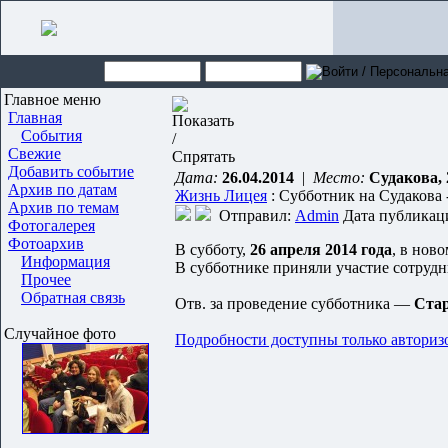
Главное меню
Главная
События
Свежие
Добавить событие
Дата:
26.04.2014
|
Место:
Судакова, 
Архив по датам
Жизнь Лицея
: Субботник на Судакова 
Архив по темам
Отправил:
Admin
Дата публикаци
Фотогалерея
Фотоархив
В субботу,
26 апреля 2014 года
, в нов
Информация
В субботнике приняли участие сотрудн
Прочее
Обратная связь
Отв. за проведение субботника —
Ста
Случайное фото
Подробности доступны только авториз