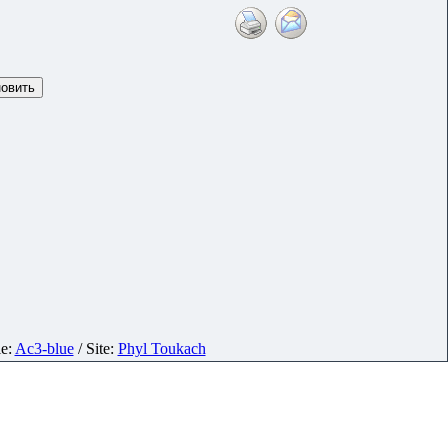
le:
Ac3-blue
/ Site:
Phyl Toukach