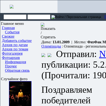
Главное меню
Главная
События
Свежие
Добавить событие
Дата:
13.01.2009
|
Место:
ФизФак М
Архив по датам
Олимпиады
: Олимпиада - региональны
Архив по темам
Отправил:
N
Фотогалерея
Фотоархив
публикации: 5.2
Информация
Прочее
Обратная связь
(Прочитали: 190
Случайное фото
Поздравляем
победителей