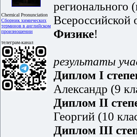
регионального (
Chemical Pronunciation
Всероссийской 
Сборник химических
терминов в английском
Физике
!
произношении
телеграм-канал
результаты уча
Диплом I степе
Александр (9 кл
Диплом II степ
Георгий (10 кла
Диплом III сте