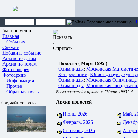
Главное меню
Главная
События
Свежие
Добавить событие
Архив по датам
Новости ( Март 1995 )
Архив по темам
Олимпиады
:
Московская Математиче
Фотогалерея
Конференции
:
Юность, наука, культу
Фотоархив
Олимпиады
:
Московская Олимпиада п
Информация
Олимпиады
:
Московская городская 
Прочее
Обратная связь
Всего новостей в архиве за "Март, 1995": 4
Архив новостей
Случайное фото
Июнь, 2026
Май, 2
Февраль, 2026
Декабр
Сентябрь, 2025
Август