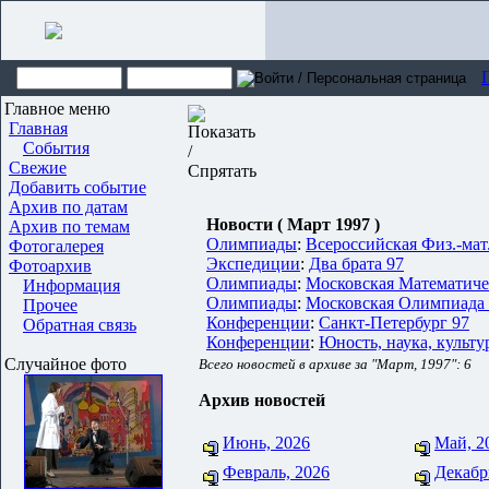
Главное меню
Главная
События
Свежие
Добавить событие
Архив по датам
Новости ( Март 1997 )
Архив по темам
Олимпиады
:
Всероссийская Физ.-мат
Фотогалерея
Экспедиции
:
Два брата 97
Фотоархив
Олимпиады
:
Московская Математиче
Информация
Олимпиады
:
Московская Олимпиада 
Прочее
Конференции
:
Санкт-Петербург 97
Обратная связь
Конференции
:
Юность, наука, культу
Случайное фото
Всего новостей в архиве за "Март, 1997": 6
Архив новостей
Июнь, 2026
Май, 2
Февраль, 2026
Декабр