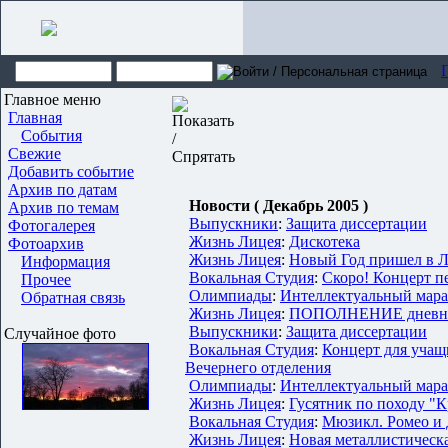
Главное меню
Главная
События
Свежие
Добавить событие
Архив по датам
Новости ( Декабрь 2005 )
Архив по темам
Выпускники
:
Защита диссертации
Фотогалерея
Жизнь Лицея
:
Дискотека
Фотоархив
Жизнь Лицея
:
Новый Год пришел в 
Информация
Вокальная Студия
:
Скоро! Концерт п
Прочее
Олимпиады
:
Интеллектуальный мара
Обратная связь
Жизнь Лицея
:
ПОПОЛНЕНИЕ дневног
Выпускники
:
Защита диссертации
Случайное фото
Вокальная Студия
:
Концерт для учащ
Вечернего отделения
Олимпиады
:
Интеллектуальный мара
Жизнь Лицея
:
Гусятник по походу "
Вокальная Студия
:
Мюзикл. Ромео и 
Жизнь Лицея
:
Новая металлистическ