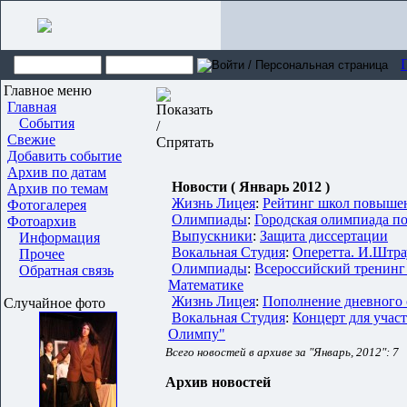
Главное меню
Главная
События
Свежие
Добавить событие
Архив по датам
Новости ( Январь 2012 )
Архив по темам
Жизнь Лицея
:
Рейтинг школ повыше
Фотогалерея
Олимпиады
:
Городская олимпиада п
Фотоархив
Выпускники
:
Защита диссертации
Информация
Вокальная Студия
:
Оперетта. И.Штра
Прочее
Олимпиады
:
Всероссийский тренинг
Обратная связь
Математике
Жизнь Лицея
:
Пополнение дневного 
Случайное фото
Вокальная Студия
:
Концерт для учас
Олимпу"
Всего новостей в архиве за "Январь, 2012": 7
Архив новостей