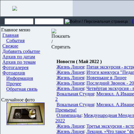
Главное меню
Главная
События
Свежие
Добавить событие
Архив по датам
Новости ( Май 2022 )
Архив по темам
Жизнь Лицея
:
Пятая экскурсия - встр
Фотогалерея
Жизнь Лицея
:
Итоги конкурса "Педа
Фотоархив
Жизнь Лицея
:
Новенькие в Лицее
Информация
Жизнь Лицея
:
Последний Звонок - 2
Прочее
Жизнь Лицея
:
Четвёртая экскурсия - 
Обратная связь
Вокальная Студия
:
Мюзикл. А.Иващен
2
Случайное фото
Вокальная Студия
:
Мюзикл. А.Иващен
Премьера!
Олимпиады
:
Международная Менделе
2022
Жизнь Лицея
:
Третья экскурсия - вст
Жизнь Лицея
:
Лекция. «Что такое "ф