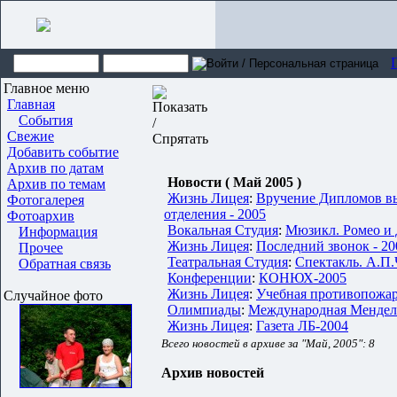
Главное меню
Главная
События
Свежие
Добавить событие
Архив по датам
Новости ( Май 2005 )
Архив по темам
Жизнь Лицея
:
Вручение Дипломов в
Фотогалерея
отделения - 2005
Фотоархив
Вокальная Студия
:
Мюзикл. Ромео и 
Информация
Жизнь Лицея
:
Последний звонок - 20
Прочее
Театральная Студия
:
Спектакль. А.П.
Обратная связь
Конференции
:
КОНЮХ-2005
Жизнь Лицея
:
Учебная противопожар
Случайное фото
Олимпиады
:
Международная Мендел
Жизнь Лицея
:
Газета ЛБ-2004
Всего новостей в архиве за "Май, 2005": 8
Архив новостей