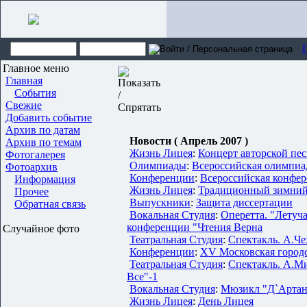
Главное меню
Главная
События
Свежие
Добавить событие
Архив по датам
Новости ( Апрель 2007 )
Архив по темам
Жизнь Лицея
:
Концерт авторской пе
Фотогалерея
Олимпиады
:
Всероссийская олимпиа
Фотоархив
Конференции
:
Всероссийская конфер
Информация
Жизнь Лицея
:
Традиционный зимний
Прочее
Выпускники
:
Защита диссертации
Обратная связь
Вокальная Студия
:
Оперетта. "Летуча
конференции "Чтения Верна
Случайное фото
Театральная Студия
:
Спектакль. А.Че
Конференции
:
XV Московская город
Театральная Студия
:
Спектакль. А.Ми
Все"-1
Вокальная Студия
:
Мюзикл "Д`Артань
Жизнь Лицея
:
День Лицея