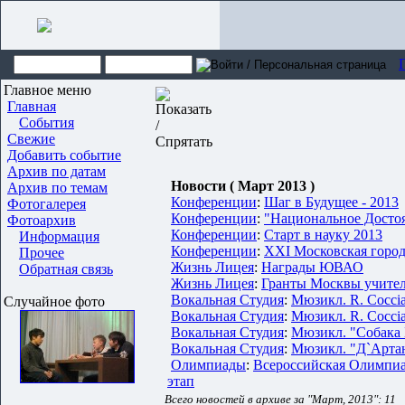
Главное меню
Главная
События
Свежие
Добавить событие
Архив по датам
Новости ( Март 2013 )
Архив по темам
Конференции
:
Шаг в Будущее - 2013
Фотогалерея
Конференции
:
"Национальное Достоя
Фотоархив
Конференции
:
Старт в науку 2013
Информация
Конференции
:
XXI Московская город
Прочее
Жизнь Лицея
:
Награды ЮВАО
Обратная связь
Жизнь Лицея
:
Гранты Москвы учите
Вокальная Студия
:
Мюзикл. R. Coccian
Случайное фото
Вокальная Студия
:
Мюзикл. R. Coccian
Вокальная Студия
:
Мюзикл. "Собака 
Вокальная Студия
:
Мюзикл. "Д`Артан
Олимпиады
:
Всероссийская Олимпиа
этап
Всего новостей в архиве за "Март, 2013": 11